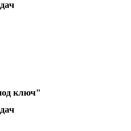
 дач
"под ключ"
 дач